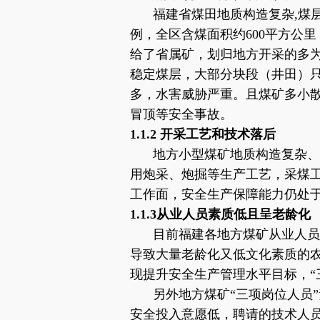
福建省煤田地质构造复杂
,煤
例，全区含煤面积约600平方公
给了省属矿，划归地方开采的多
稳定煤层，大部分块段（井田）只
多，水害威胁严重。且煤矿多小
冒顶等安全事故。
1.1.2 开采工艺和技术落后
地方小型煤矿地质构造复杂、
用炮采、炮掘等生产工艺，采煤
工作面，安全生产保障能力仍处
1.1.3从业人员素质低且呈老龄化
目前福建各地方煤矿从业人员
导致大量老龄化又低文化素质的
现提升安全生产管理水平目标，“
另外地方煤矿
“三项岗位人员
安全投入意愿低，聘请的技术人