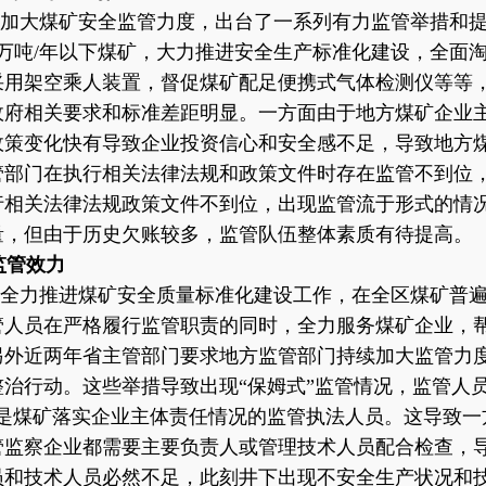
加大煤矿安全监管力度，出台了一系列有力监管举措和
9万吨/年以下煤矿，大力推进安全生产标准化建设，全面
采用架空乘人装置，督促煤矿配足便携式气体检测仪等等
政府相关要求和标准差距明显。一方面由于地方煤矿企业
政策变化快有导致企业投资信心和安全感不足，导致地方
管部门在执行相关法律法规和政策文件时存在监管不到位
行相关法律法规政策文件不到位，出现监管流于形式的情
量，但由于历史欠账较多，监管队伍整体素质有待提高。
现监管效力
部署全力推进煤矿安全质量标准化建设工作，在全区煤矿普
管人员在严格履行监管职责的同时，全力服务煤矿企业，
另外近两年省主管部门要求地方监管部门持续加大监管力
治行动。这些举措导致出现“保姆式”监管情况，监管人
是煤矿落实企业主体责任情况的监管执法人员。这导致一
管监察企业都需要主要负责人或管理技术人员配合检查，
员和技术人员必然不足，此刻井下出现不安全生产状况和