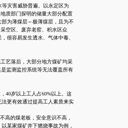
水等灾害威胁普遍。以永定区为
但经地质部门探明的储量大部分配置
大部为薄煤层～极薄煤层，且为不
，采空区、废弃老窑、积水区众
采，很容易发生透水、气体中毒、
掘工艺落后，大部分地方煤矿均采
其是监测监控系统等无法覆盖所有
重，
40岁以上工人占60%以上。这
无法更有效通过提高工人素质来实
平不高的煤老板，安全意识不高，
。以某家煤矿井下燃烧事故为例，