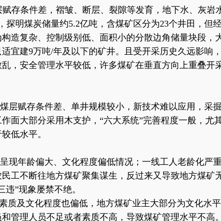
层赋存条件差，褶皱、断层、裂隙等发育，地下水、灰岩
里，探明煤炭储量约5.2亿吨，含煤矿区分为23个井田，
为构造复杂、控制级别低、面积小的分散边角储量块段，
适宜建9万吨/年及以下的矿井。且受开采历史久远影响
散乱，安全管理水平较低，许多煤矿在垂直方向上重叠开
煤层赋存条件差、单井规模较小，新技术难以应用，采
工作面大部分采用木支护，
“六大系统”完善程度一般，尤
于较低水平。
呈现年龄偏大、文化程度偏低情况；一线工人老龄化严
农民工不断往地方煤矿聚集谋生，反过来又导致地方煤矿
三违”现象屡禁不绝。
”素质及文化程度也偏低，地方煤矿业主大部分为文化水
员和管理人员不足或者素质不高，导致煤矿管理水平不高