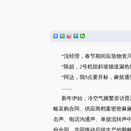
“沈经理，春节期间应急物资
“陈姐，
2
号机组斜坡烟道漏热
“阿达，我
9
点要开标，麻烦通
……
新年伊始，冷空气频繁造访晋
略采购合同、供应商档案密密麻
击声、电话沟通声、单据流转声
份合同，共同推动后续生产的顺